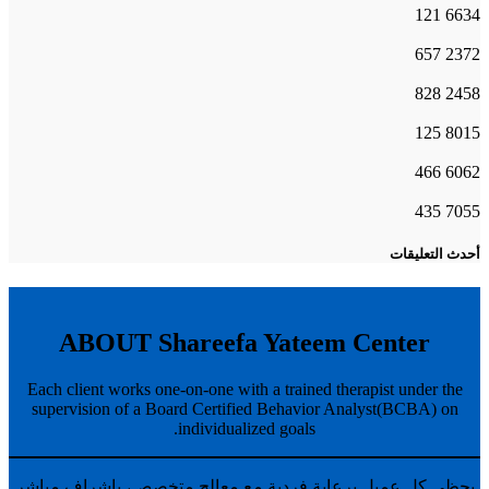
121
6634
657
2372
828
2458
125
8015
466
6062
435
7055
أحدث التعليقات
ABOUT Shareefa Yateem Center
Each client works one-on-one with a trained therapist under the
supervision of a Board Certified Behavior Analyst(BCBA) on
individualized goals.
يحظى كل عميل برعاية فردية مع معالج متخصص، بإشراف مباشر