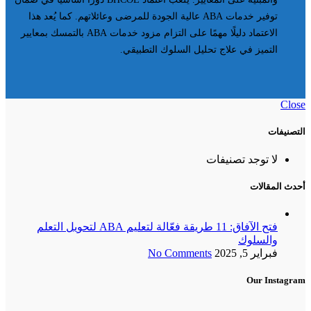
توفير خدمات ABA عالية الجودة للمرضى وعائلاتهم. كما يُعد هذا
الاعتماد دليلًا مهمًا على التزام مزود خدمات ABA بالتمسك بمعايير
التميز في علاج تحليل السلوك التطبيقي.
Close
التصنيفات
لا توجد تصنيفات
أحدث المقالات
فتح الآفاق: 11 طريقة فعّالة لتعليم ABA لتحويل التعلم
والسلوك
فبراير 5, 2025
No Comments
Our Instagram