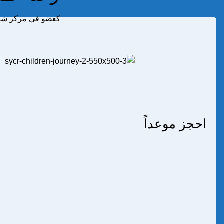
كعضو في مركز شريف
احجز موعداً